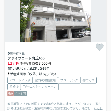
豊中市向丘
ファイブコート向丘
405
11
万円
管理/共益費7,000円
4階 / 59.40㎡ / 2LDK /築19年
阪急箕面線「牧落」駅 徒歩28分
バス・トイレ別
室内洗濯機置場
フローリング
都市ガス
駐輪場
TVモニタ付インターホン
敷0
ペット可
春日荘聖マリア幼稚園まで徒歩6分と気軽に通うことができます。室内
設備は洗面所独立・浴室乾燥機など豊富に揃っており、過ごし...
もっと