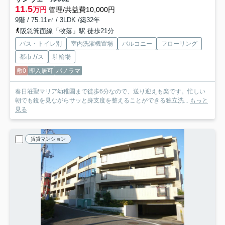
11.5
万円
管理/共益費10,000円
9階 / 75.11㎡ / 3LDK /築32年
阪急箕面線「牧落」駅 徒歩21分
バス・トイレ別
室内洗濯機置場
バルコニー
フローリング
都市ガス
駐輪場
敷0
即入居可
パノラマ
春日荘聖マリア幼稚園まで徒歩6分なので、送り迎えも楽です。忙しい
朝でも鏡を見ながらサッと身支度を整えることができる独立洗...
もっと
見る
賃貸マンション