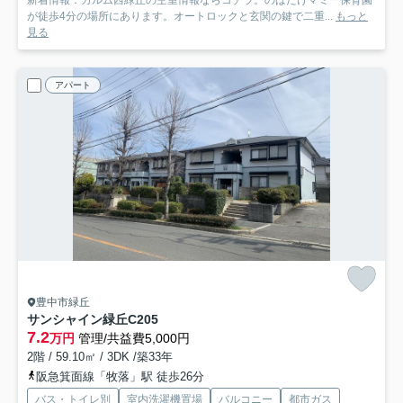
新着情報：カルム西緑丘の空室情報ならコチラ。のばたけマミー保育園
が徒歩4分の場所にあります。オートロックと玄関の鍵で二重...
もっと
見る
アパート
豊中市緑丘
サンシャイン緑丘C
205
7.2
万円
管理/共益費5,000円
2階 / 59.10㎡ / 3DK /築33年
阪急箕面線「牧落」駅 徒歩26分
バス・トイレ別
室内洗濯機置場
バルコニー
都市ガス