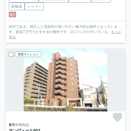
駐輪場
シャワー
敷0
好評である、独立した洗面所が使いやすい魅力的な物件となっていま
す。家賃7万円でおすすめの物件です。2口コンロが付いている...
もっと
見る
賃貸マンション
豊中市向丘
サンヴェール
902