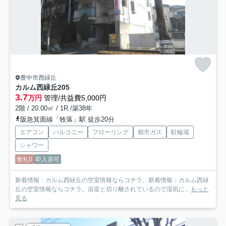
豊中市西緑丘
カルム西緑丘
205
3.7
万円
管理/共益費5,000円
2階 / 20.00㎡ / 1R /築38年
阪急箕面線「牧落」駅 徒歩20分
エアコン
バルコニー
フローリング
都市ガス
駐輪場
シャワー
敷礼0
即入居可
新着情報：カルム西緑丘の空室情報ならコチラ。新着情報：カルム西緑
丘の空室情報ならコチラ。浴室と切り離されているので湿気に...
もっと
見る