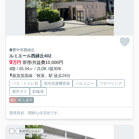
豊中市西緑丘
ルミエール西緑丘
402
9
万円
管理/共益費10,000円
4階 / 65.04㎡ / 2LDK /築30年
阪急箕面線「牧落」駅 徒歩24分
バス・トイレ別
室内洗濯機置場
バルコニー
フローリング
都市ガス
駐輪場
敷0
即入居可
環境良好、閑静な住宅街です。
賃貸マンション