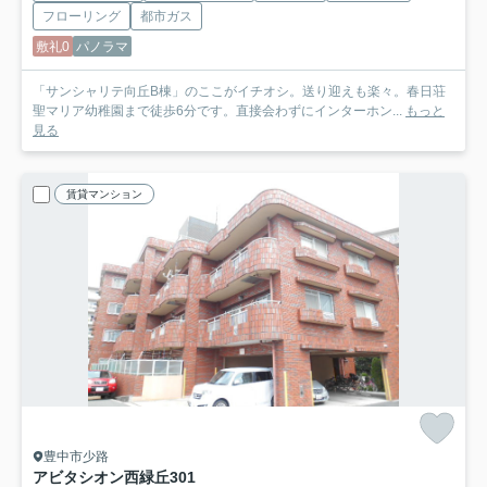
フローリング
都市ガス
敷礼0
パノラマ
「サンシャリテ向丘B棟」のここがイチオシ。送り迎えも楽々。春日荘
聖マリア幼稚園まで徒歩6分です。直接会わずにインターホン...
もっと
見る
賃貸マンション
豊中市少路
アビタシオン西緑丘
301