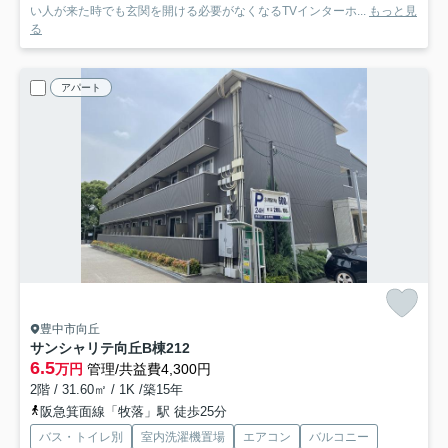
い人が来た時でも玄関を開ける必要がなくなるTVインターホ...
もっと見
る
アパート
豊中市向丘
サンシャリテ向丘B棟
212
6.5
万円
管理/共益費4,300円
2階 / 31.60㎡ / 1K /築15年
阪急箕面線「牧落」駅 徒歩25分
バス・トイレ別
室内洗濯機置場
エアコン
バルコニー