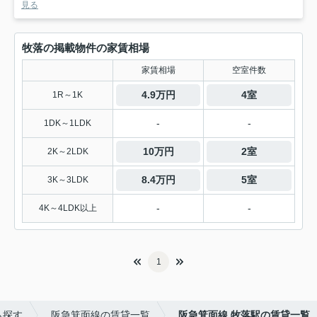
見る
牧落の掲載物件の家賃相場
家賃相場
空室件数
4.9万円
4室
1R～1K
-
-
1DK～1LDK
10万円
2室
2K～2LDK
8.4万円
5室
3K～3LDK
-
-
4K～4LDK以上
1
ら探す
阪急箕面線の賃貸一覧
阪急箕面線 牧落駅の賃貸一覧