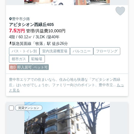
豊中市少路
アビタシオン西緑丘
405
7.5
万円
管理/共益費10,000円
4階 / 60.12㎡ / 3LDK /築40年
阪急箕面線「牧落」駅 徒歩26分
バス・トイレ別
室内洗濯機置場
バルコニー
フローリング
都市ガス
駐輪場
敷0
即入居可
ペット可
豊中市エリアでの住まいなら、住み心地も快適な「アビタシオン西緑
丘」はいかがでしょうか。ファミリー向けのポイント、豊中市立...
もっ
と見る
賃貸マンション