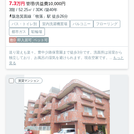
7.3
万円
管理/共益費10,000円
3階 / 52.25㎡ / 3DK /築40年
阪急箕面線「牧落」駅 徒歩26分
バス・トイレ別
室内洗濯機置場
バルコニー
フローリング
都市ガス
駐輪場
敷0
即入居可
ペット可
送り迎えも楽々。豊中少路保育園まで徒歩3分です。洗面所は浴室から
独立しており、お風呂の湿気を避けられます。現在空家です。...
もっと
見る
賃貸マンション