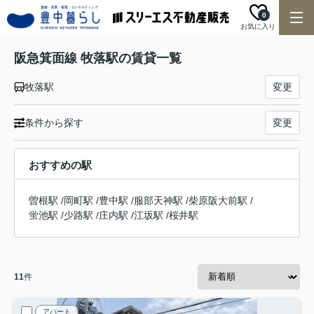
0
お気に入り
阪急箕面線 牧落駅の賃貸一覧
牧落駅
変更
条件から探す
変更
おすすめの駅
曽根駅
/
岡町駅
/
豊中駅
/
服部天神駅
/
柴原阪大前駅
/
蛍池駅
/
少路駅
/
庄内駅
/
江坂駅
/
桜井駅
11
件
アパート