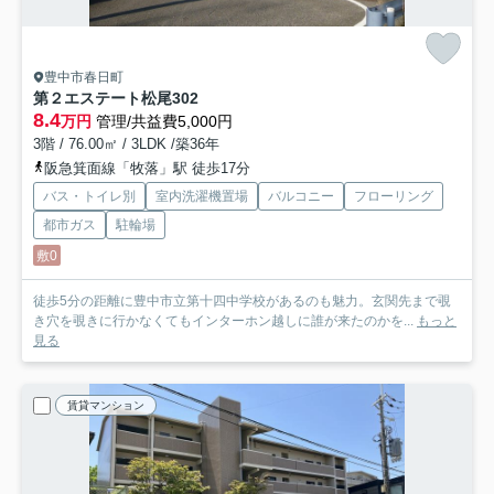
豊中市春日町
第２エステート松尾
302
8.4
万円
管理/共益費5,000円
3階 / 76.00㎡ / 3LDK /築36年
阪急箕面線「牧落」駅 徒歩17分
バス・トイレ別
室内洗濯機置場
バルコニー
フローリング
都市ガス
駐輪場
敷0
徒歩5分の距離に豊中市立第十四中学校があるのも魅力。玄関先まで覗
き穴を覗きに行かなくてもインターホン越しに誰が来たのかを...
もっと
見る
賃貸マンション