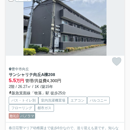
豊中市向丘
サンシャリテ向丘A棟
208
5.5
万円
管理/共益費4,300円
2階 / 26.27㎡ / 1K /築15年
阪急箕面線「牧落」駅 徒歩25分
バス・トイレ別
室内洗濯機置場
エアコン
バルコニー
フローリング
都市ガス
敷礼0
パノラマ
春日荘聖マリア幼稚園まで徒歩6分なので、送り迎えも楽です。知らな