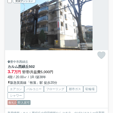
賃貸マンション
豊中市西緑丘
カルム西緑丘
502
3.7
万円
管理/共益費5,000円
4階 / 20.00㎡ / 1R /築38年
阪急箕面線「牧落」駅 徒歩20分
エアコン
バルコニー
フローリング
都市ガス
駐輪場
シャワー
敷礼0
即入居可