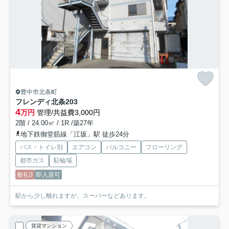
豊中市北条町
フレンディ北条
203
4
万円
管理/共益費3,000円
2階 / 24.00㎡ / 1R /築27年
地下鉄御堂筋線「江坂」駅 徒歩24分
バス・トイレ別
エアコン
バルコニー
フローリング
都市ガス
駐輪場
敷礼0
即入居可
駅から少し離れますが、スーパーなどあります。
賃貸マンション