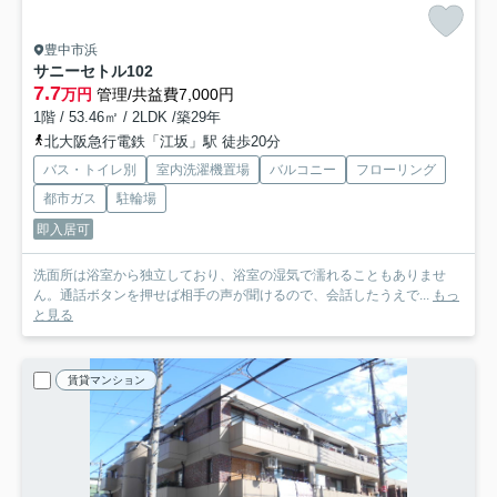
豊中市浜
サニーセトル
102
7.7
万円
管理/共益費7,000円
1階 / 53.46㎡ / 2LDK /築29年
北大阪急行電鉄「江坂」駅 徒歩20分
バス・トイレ別
室内洗濯機置場
バルコニー
フローリング
都市ガス
駐輪場
即入居可
洗面所は浴室から独立しており、浴室の湿気で濡れることもありませ
ん。通話ボタンを押せば相手の声が聞けるので、会話したうえで...
もっ
と見る
賃貸マンション