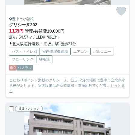
豊中市小曽根
グリシーヌ
202
11
万円
管理/共益費10,000円
2階 / 54.57㎡ / 1LDK /築13年
北大阪急行電鉄「江坂」駅 徒歩21分
バス・トイレ別
室内洗濯機置場
エアコン
バルコニー
フローリング
駐輪場
敷0
パノラマ
こだわりポイント満載のグリシーヌ。徒歩12分の場所に豊中市立北条小
学校があります。室内設備は浴室乾燥機・洗面所独立など豊...
もっと見
る
賃貸マンション