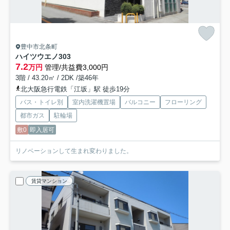
豊中市北条町
ハイツウエノ
303
7.2
万円
管理/共益費3,000円
3階 / 43.20㎡ / 2DK /築46年
北大阪急行電鉄「江坂」駅 徒歩19分
バス・トイレ別
室内洗濯機置場
バルコニー
フローリング
都市ガス
駐輪場
敷0
即入居可
リノベーションして生まれ変わりました。
賃貸マンション