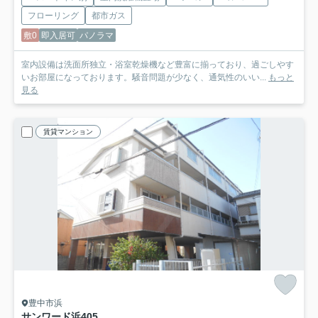
フローリング
都市ガス
敷0
即入居可
パノラマ
室内設備は洗面所独立・浴室乾燥機など豊富に揃っており、過ごしやす
いお部屋になっております。騒音問題が少なく、通気性のいい...
もっと
見る
賃貸マンション
豊中市浜
サンワード浜
405