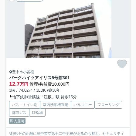
豊中市小曽根
パークハイツアイリス5号館
301
12.7
万円
管理/共益費10,000円
3階 / 74.02㎡ / 3LDK /築30年
地下鉄御堂筋線「江坂」駅 徒歩16分
バス・トイレ別
室内洗濯機置場
バルコニー
フローリング
都市ガス
駐輪場
即入居可
徒歩6分の距離に豊中市立第十二中学校があるのも魅力。セキュリティ