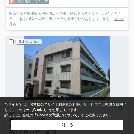
敷0
即入居可
パノラマ
阪急宝塚本線服部天神駅周辺への引っ越しをお考えなら「ハイツリベ
ラ」。徒歩16分の場所に豊中市立北条小学校があります。忙し...
もっと
見る
賃貸マンション
当サイトでは、お客様の当サイト利用状況把握、サービス向上検討を目的と
して、クッキー（Cookie）を使用しています。
豊中市服部南町
詳しくは、当社の
「Cookieの取扱いについて」
をご確認ください。
服部マンション
408
閉じる
4.55
万円
管理/共益費4,500円
4階 / 23.69㎡ / 1DK /築33年