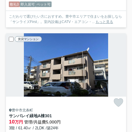
敷礼0
即入居可
ペット可
こだわりで選びたい方におすすめ。豊中市エリアで住まいをお探しなら
「サンライズFirst」。室内設備はCATV・エアコン・...
もっと見る
賃貸マンション
豊中市北条町
サンバレイ緑地A棟
301
10
万円
管理/共益費5,000円
3階 / 61.40㎡ / 2LDK /築24年