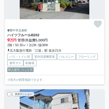
豊中市北条町
ハイツフルール
B202
9
万円
管理/共益費5,000円
2階 / 50.30㎡ / 2LDK /築38年
北大阪急行電鉄「江坂」駅 徒歩21分
バス・トイレ別
室内洗濯機置場
バルコニー
フローリング
都市ガス
駐輪場
即入居可
ペット可
小型犬が飼育相談できます。
賃貸マンション