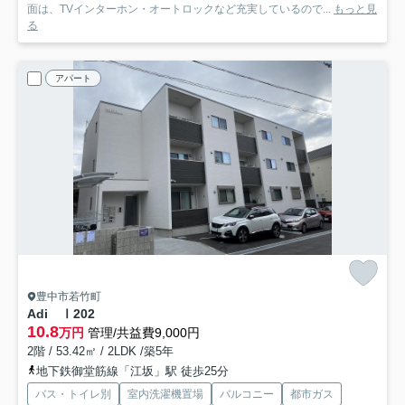
面は、TVインターホン・オートロックなど充実しているので...
もっと見
る
アパート
豊中市若竹町
Adi Ⅰ
202
10.8
万円
管理/共益費9,000円
2階 / 53.42㎡ / 2LDK /築5年
地下鉄御堂筋線「江坂」駅 徒歩25分
バス・トイレ別
室内洗濯機置場
バルコニー
都市ガス