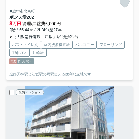
豊中市北条町
ボンヌ愛
202
8
万円
管理/共益費6,000円
2階 / 55.44㎡ / 2LDK /築27年
北大阪急行電鉄「江坂」駅 徒歩22分
バス・トイレ別
室内洗濯機置場
バルコニー
フローリング
都市ガス
駐輪場
敷0
即入居可
服部天神駅と江坂駅の両駅使える便利な立地です。
賃貸マンション