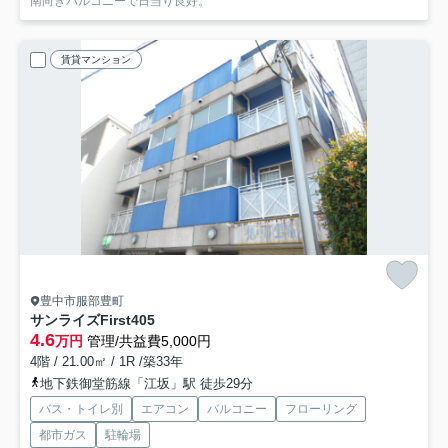
南向きバルコニーで日当り良好。
賃貸マンション
豊中市服部豊町
サンライズFirst
405
4.6
万円
管理/共益費5,000円
4階 / 21.00㎡ / 1R /築33年
地下鉄御堂筋線「江坂」駅 徒歩29分
バス・トイレ別
エアコン
バルコニー
フローリング
都市ガス
駐輪場