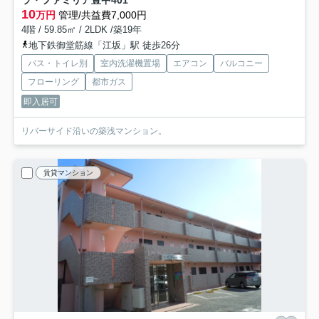
ラ・ファミリア豊中
401
10
万円
管理/共益費7,000円
4階 / 59.85㎡ / 2LDK /築19年
地下鉄御堂筋線「江坂」駅 徒歩26分
バス・トイレ別
室内洗濯機置場
エアコン
バルコニー
フローリング
都市ガス
即入居可
リバーサイド沿いの築浅マンション。
賃貸マンション