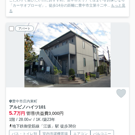
「カーサオブローゼ」。徒歩14分の距離に豊中市立第十二中...
もっと見
る
アパート
豊中市庄内東町
アルビノハイツ
101
5.7
万円
管理/共益費3,000円
1階 / 28.00㎡ / 1K /築23年
地下鉄御堂筋線「江坂」駅 徒歩38分
バス・トイレ別
室内洗濯機置場
エアコン
バルコニー