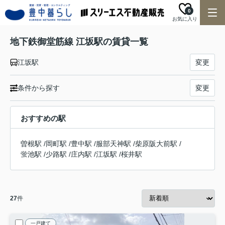
0
お気に入り
地下鉄御堂筋線 江坂駅の賃貸一覧
江坂駅
変更
条件から探す
変更
おすすめの駅
曽根駅
/
岡町駅
/
豊中駅
/
服部天神駅
/
柴原阪大前駅
/
蛍池駅
/
少路駅
/
庄内駅
/
江坂駅
/
桜井駅
27
件
一戸建て