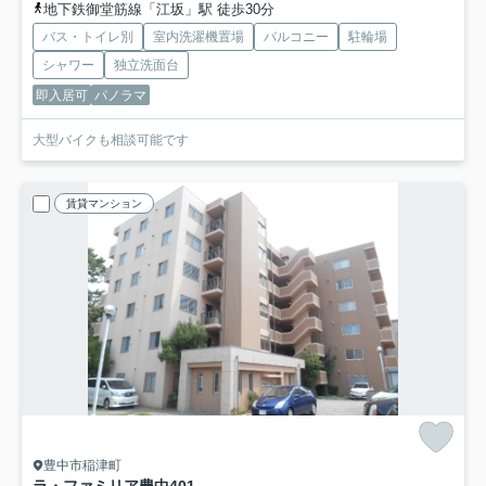
地下鉄御堂筋線「江坂」駅 徒歩30分
バス・トイレ別
室内洗濯機置場
バルコニー
駐輪場
シャワー
独立洗面台
即入居可
パノラマ
大型バイクも相談可能です
賃貸マンション
豊中市稲津町