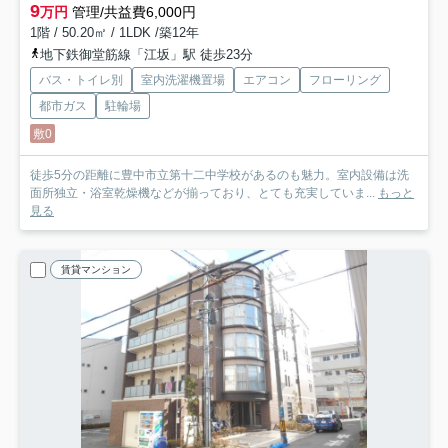
9
万円
管理/共益費6,000円
1階 / 50.20㎡ / 1LDK /築12年
地下鉄御堂筋線「江坂」駅 徒歩23分
バス・トイレ別
室内洗濯機置場
エアコン
フローリング
都市ガス
駐輪場
敷0
徒歩5分の距離に豊中市立第十二中学校があるのも魅力。室内設備は洗
面所独立・浴室乾燥機などが揃っており、とても充実していま...
もっと
見る
賃貸マンション