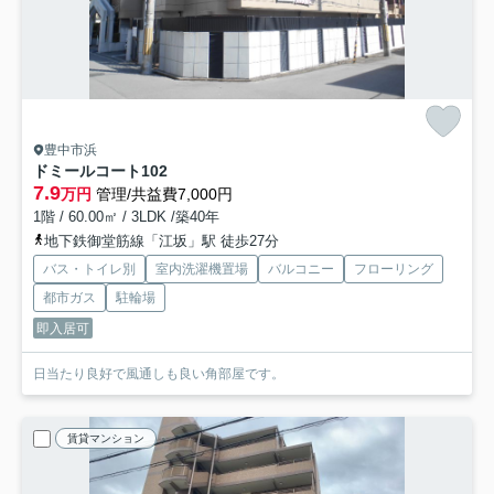
豊中市浜
ドミールコート
102
7.9
万円
管理/共益費7,000円
1階 / 60.00㎡ / 3LDK /築40年
地下鉄御堂筋線「江坂」駅 徒歩27分
バス・トイレ別
室内洗濯機置場
バルコニー
フローリング
都市ガス
駐輪場
即入居可
日当たり良好で風通しも良い角部屋です。
賃貸マンション