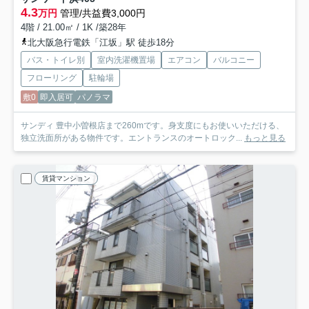
4.3
万円
管理/共益費3,000円
4階 / 21.00㎡ / 1K /築28年
北大阪急行電鉄「江坂」駅 徒歩18分
バス・トイレ別
室内洗濯機置場
エアコン
バルコニー
フローリング
駐輪場
敷0
即入居可
パノラマ
サンディ 豊中小曽根店まで260mです。身支度にもお使いいただける、
独立洗面所がある物件です。エントランスのオートロック...
もっと見る
賃貸マンション