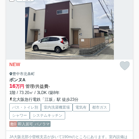
NEW
豊中市北条町
ボンヌ
A
16
万円
管理/共益費-
1階 / 73.20㎡ / 3LDK /築8年
北大阪急行電鉄「江坂」駅 徒歩23分
バス・トイレ別
室内洗濯機置場
電気有
都市ガス
シャワー
システムキッチン
敷0
即入居可
パノラマ
JA大阪北部小曽根支店が歩いて190mのところにあります。室内設備は