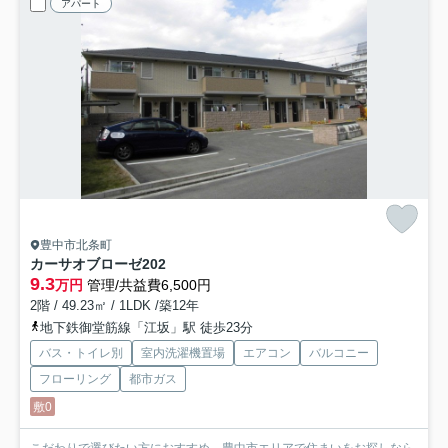
アパート
豊中市北条町
カーサオブローゼ
202
9.3
万円
管理/共益費6,500円
2階 / 49.23㎡ / 1LDK /築12年
地下鉄御堂筋線「江坂」駅 徒歩23分
バス・トイレ別
室内洗濯機置場
エアコン
バルコニー
フローリング
都市ガス
敷0
こだわりで選びたい方におすすめ。豊中市エリアで住まいをお探しなら