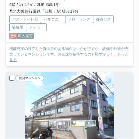
4階 / 37.17㎡ / 2DK /築51年
北大阪急行電鉄「江坂」駅 徒歩17分
バス・トイレ別
バルコニー
フローリング
都市ガス
駐輪場
シャワー
敷0
即入居可
機能充実の独立した洗面所のある物件はいかがですか。設備や外観が充
実しているマンションです。お友達を招待するのも恥ずかしく...
もっと
見る
賃貸マンション