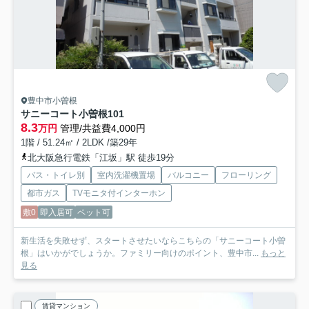
豊中市小曽根
サニーコート小曽根
101
8.3
万円
管理/共益費4,000円
1階 / 51.24㎡ / 2LDK /築29年
北大阪急行電鉄「江坂」駅 徒歩19分
バス・トイレ別
室内洗濯機置場
バルコニー
フローリング
都市ガス
TVモニタ付インターホン
敷0
即入居可
ペット可
新生活を失敗せず、スタートさせたいならこちらの「サニーコート小曽
根」はいかがでしょうか。ファミリー向けのポイント、豊中市...
もっと
見る
賃貸マンション