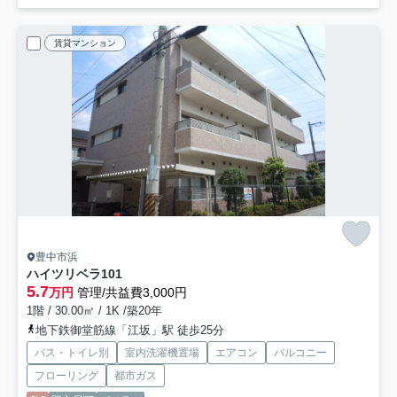
賃貸マンション
豊中市浜
ハイツリベラ
101
5.7
万円
管理/共益費3,000円
1階 / 30.00㎡ / 1K /築20年
地下鉄御堂筋線「江坂」駅 徒歩25分
バス・トイレ別
室内洗濯機置場
エアコン
バルコニー
フローリング
都市ガス