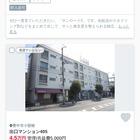
即入居可
ぜひ一度見ていただきたい、「サンロード3」です。化粧品やスタイリ
ング剤などをまとめて出して、サッと身支度を整えられる独立...
もっと
見る
賃貸マンション
豊中市小曽根
出口マンション
405
4.5
万円
管理/共益費5,000円