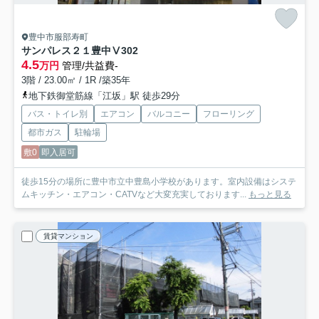
豊中市服部寿町
サンパレス２１豊中Ⅴ
302
4.5
万円
管理/共益費-
3階 / 23.00㎡ / 1R /築35年
地下鉄御堂筋線「江坂」駅 徒歩29分
バス・トイレ別
エアコン
バルコニー
フローリング
都市ガス
駐輪場
敷0
即入居可
徒歩15分の場所に豊中市立中豊島小学校があります。室内設備はシステ
ムキッチン・エアコン・CATVなど大変充実しております...
もっと見る
賃貸マンション