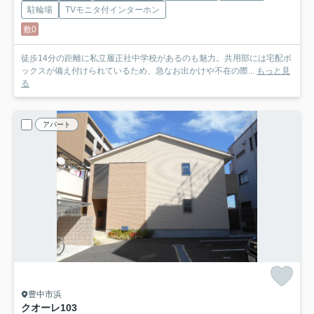
駐輪場
TVモニタ付インターホン
敷0
徒歩14分の距離に私立履正社中学校があるのも魅力。共用部には宅配ボ
ックスが備え付けられているため、急なお出かけや不在の際...
もっと見
る
アパート
豊中市浜
クオーレ
103