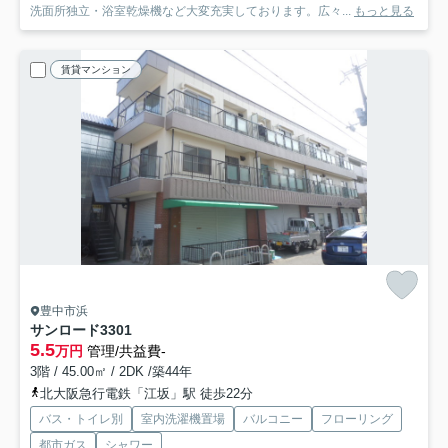
洗面所独立・浴室乾燥機など大変充実しております。広々...
もっと見る
賃貸マンション
豊中市浜
サンロード3
301
5.5
万円
管理/共益費-
3階 / 45.00㎡ / 2DK /築44年
北大阪急行電鉄「江坂」駅 徒歩22分
バス・トイレ別
室内洗濯機置場
バルコニー
フローリング
都市ガス
シャワー