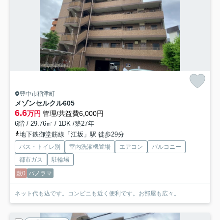
豊中市稲津町
メゾンセルクル
605
6.6
万円
管理/共益費6,000円
6階 / 29.76㎡ / 1DK /築27年
地下鉄御堂筋線「江坂」駅 徒歩29分
バス・トイレ別
室内洗濯機置場
エアコン
バルコニー
都市ガス
駐輪場
敷0
パノラマ
ネット代も込です。コンビニも近く便利です。お部屋も広々。