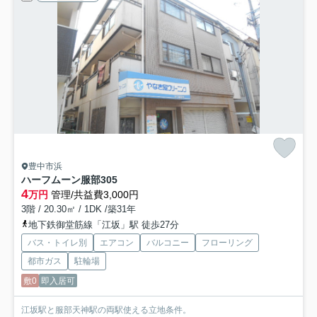
豊中市浜
ハーフムーン服部
305
4
万円
管理/共益費3,000円
3階 / 20.30㎡ / 1DK /築31年
地下鉄御堂筋線「江坂」駅 徒歩27分
バス・トイレ別
エアコン
バルコニー
フローリング
都市ガス
駐輪場
敷0
即入居可
江坂駅と服部天神駅の両駅使える立地条件。