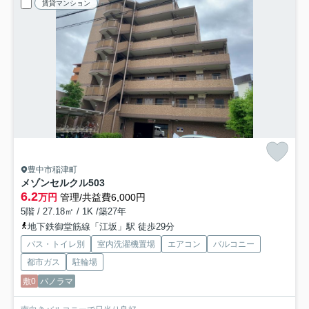
賃貸マンション
豊中市稲津町
メゾンセルクル
503
6.2
万円
管理/共益費6,000円
5階 / 27.18㎡ / 1K /築27年
地下鉄御堂筋線「江坂」駅 徒歩29分
バス・トイレ別
室内洗濯機置場
エアコン
バルコニー
都市ガス
駐輪場
敷0
パノラマ