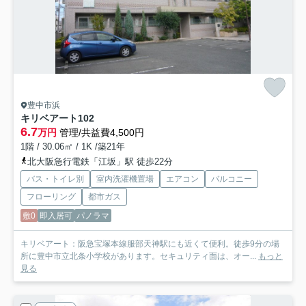
豊中市浜
キリベアート
102
6.7
万円
管理/共益費4,500円
1階 / 30.06㎡ / 1K /築21年
北大阪急行電鉄「江坂」駅 徒歩22分
バス・トイレ別
室内洗濯機置場
エアコン
バルコニー
フローリング
都市ガス
敷0
即入居可
パノラマ
キリベアート：阪急宝塚本線服部天神駅にも近くて便利。徒歩9分の場
所に豊中市立北条小学校があります。セキュリティ面は、オー...
もっと
見る