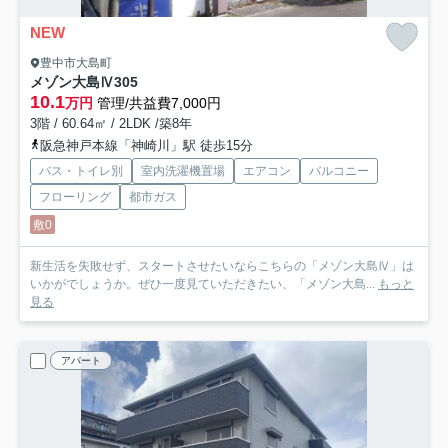
NEW
豊中市大島町
メゾン大島Ⅳ
305
10.1
万円
管理/共益費7,000円
3階 / 60.64㎡ / 2LDK /築8年
阪急神戸本線「神崎川」駅 徒歩15分
バス・トイレ別
室内洗濯機置場
エアコン
バルコニー
フローリング
都市ガス
敷0
新生活を失敗せず、スタートさせたいならこちらの「メゾン大島Ⅳ」は
いかがでしょうか。ぜひ一度見ていただきたい、「メゾン大島...
もっと
見る
アパート