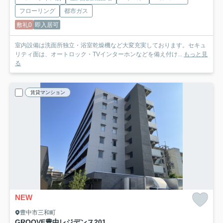
フローリング
都市ガス
敷礼0
即入居可
室内設備は洗面所独立・浴室乾燥機など大変充実しております。セキュ
リティ面は、オートロック・TVインターホンなどを備え付け...
もっと見
る
賃貸マンション
NEW
豊中市三和町
GROOVE豊中レジデンス
201