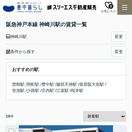
0
お気に入り
阪急神戸本線 神崎川駅の賃貸一覧
神崎川駅
変更
条件から探す
変更
おすすめの駅
曽根駅
/
岡町駅
/
豊中駅
/
服部天神駅
/
柴原阪大前駅
/
蛍池駅
/
少路駅
/
庄内駅
/
江坂駅
/
桜井駅
19
件
アパート