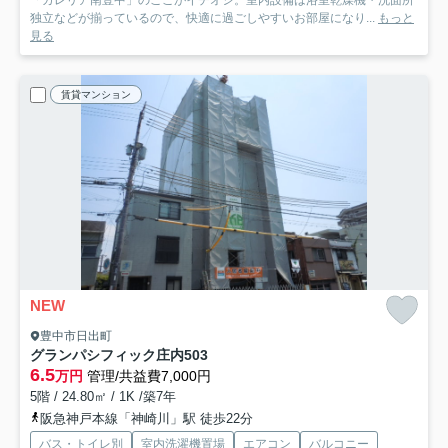
「ガレリア南豊中」のここがイチオシ。室内設備は浴室乾燥機・洗面所
独立などが揃っているので、快適に過ごしやすいお部屋になり...
もっと
見る
賃貸マンション
NEW
豊中市日出町
グランパシフィック庄内
503
6.5
万円
管理/共益費7,000円
5階 / 24.80㎡ / 1K /築7年
阪急神戸本線「神崎川」駅 徒歩22分
バス・トイレ別
室内洗濯機置場
エアコン
バルコニー