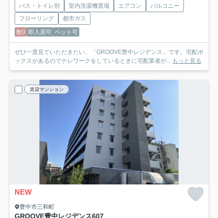
バス・トイレ別
室内洗濯機置場
エアコン
バルコニー
フローリング
都市ガス
敷0
即入居可
ペット可
ぜひ一度見ていただきたい、「GROOVE豊中レジデンス」です。宅配ボ
ックスがあるのでテレワークをしているときに宅配業者が...
もっと見る
賃貸マンション
NEW
豊中市三和町
GROOVE豊中レジデンス
607