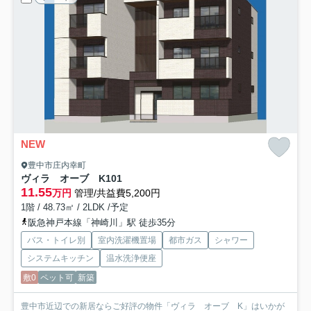
NEW
豊中市庄内幸町
ヴィラ オーブ K
101
11.55
万円
管理/共益費5,200円
1階 / 48.73㎡ / 2LDK /予定
阪急神戸本線「神崎川」駅 徒歩35分
バス・トイレ別
室内洗濯機置場
都市ガス
シャワー
システムキッチン
温水洗浄便座
敷0
ペット可
新築
豊中市近辺での新居ならご好評の物件「ヴィラ オーブ K」はいかが