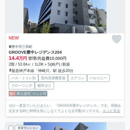
NEW
豊中市三和町
GROOVE豊中レジデンス
204
14.4
万円
管理/共益費10,000円
2階 / 53.84㎡ / 1LDK＋S(納戸) /新築
阪急神戸本線「神崎川」駅 徒歩20分
バス・トイレ別
室内洗濯機置場
エアコン
バルコニー
フローリング
都市ガス
敷0
即入居可
ペット可
ぜひ一度見ていただきたい、「GROOVE豊中レジデンス」です。荷物を
注文する時に時間を気にしなくてよくなる宅配ボックスを...
もっと見る
賃貸マンション