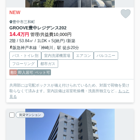
NEW
豊中市三和町
GROOVE豊中レジデンス
202
14.4
万円
管理/共益費10,000円
2階 / 53.84㎡ / 1LDK＋S(納戸) /新築
阪急神戸本線「神崎川」駅 徒歩20分
バス・トイレ別
室内洗濯機置場
エアコン
バルコニー
フローリング
都市ガス
敷0
即入居可
ペット可
共用部には宅配ボックスが備え付けられているため、対面で荷物を受け
取らなくて済みます。室内設備は浴室乾燥機・洗面所独立など...
もっと
見る
賃貸マンション