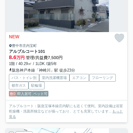
NEW
豊中市庄内宝町
アルブルコート
101
8.6
万円
管理/共益費7,500円
1階 / 40.29㎡ / 1LDK /築5年
阪急神戸本線「神崎川」駅 徒歩23分
バス・トイレ別
室内洗濯機置場
エアコン
フローリング
都市ガス
駐輪場
敷0
即入居可
ペット可
アルブルコート：阪急宝塚本線庄内駅にも近くて便利。室内設備は浴室
乾燥機・洗面所独立などが揃っており、とても充実しています...
もっと
見る