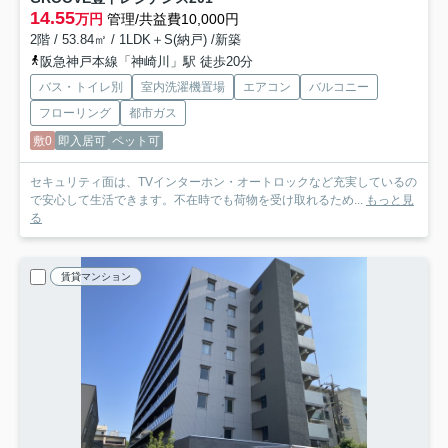
14.55
万円
管理/共益費10,000円
2階 / 53.84㎡ / 1LDK＋S(納戸) /新築
阪急神戸本線「神崎川」駅 徒歩20分
バス・トイレ別
室内洗濯機置場
エアコン
バルコニー
フローリング
都市ガス
敷0
即入居可
ペット可
セキュリティ面は、TVインターホン・オートロックなど充実しているの
で安心して生活できます。不在時でも荷物を受け取れるため...
もっと見
る
賃貸マンション