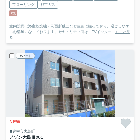
フローリング
都市ガス
敷0
室内設備は浴室乾燥機・洗面所独立など豊富に揃っており、過ごしやす
いお部屋になっております。セキュリティ面は、TVインター...
もっと見
る
アパート
NEW
豊中市大島町
メゾン大島Ⅲ
301