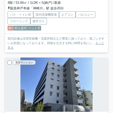
4階 / 53.84㎡ / 1LDK＋S(納戸) /新築
阪急神戸本線「神崎川」駅 徒歩20分
バス・トイレ別
室内洗濯機置場
エアコン
バルコニー
フローリング
都市ガス
敷0
即入居可
ペット可
室内設備は浴室乾燥機・洗面所独立など豊富に揃っており、過ごしやす
いお部屋になっております。荷物を注文する時に時間を気にし...
もっと
見る
賃貸マンション