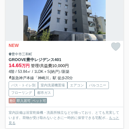
NEW
豊中市三和町
GROOVE豊中レジデンス
401
14.65
万円
管理/共益費10,000円
4階 / 53.84㎡ / 1LDK＋S(納戸) /新築
阪急神戸本線「神崎川」駅 徒歩20分
バス・トイレ別
室内洗濯機置場
エアコン
バルコニー
フローリング
都市ガス
敷0
即入居可
ペット可
室内設備は浴室乾燥機・洗面所独立などが揃っており、とても充実して
います。荷物が受け取れないときに一時的に保管できる宅配ボ...
もっと
見る