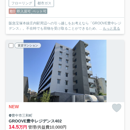
フローリング
都市ガス
敷0
即入居可
ペット可
阪急宝塚本線庄内駅周辺への引っ越しをお考えなら「GROOVE豊中レジ
デンス」。不在時でも荷物を受け取ることができるため、...
もっと見る
賃貸マンション
NEW
豊中市三和町
GROOVE豊中レジデンス
402
14.5
万円
管理/共益費10,000円