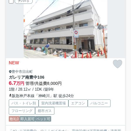
アパート
NEW
豊中市日出町
ガレリア南豊中
106
6.7
万円
管理/共益費8,000円
1階 / 28.12㎡ / 1DK /築9年
阪急神戸本線「神崎川」駅 徒歩24分
バス・トイレ別
室内洗濯機置場
エアコン
バルコニー
フローリング
都市ガス
敷礼0
即入居可
ペット可