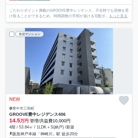
こだわりポイント満載のGROOVE豊中レジデンス。不在時でも荷物を受
け取ることができるため、時間調整の手間が省ける宅配ボ...
もっと見る
賃貸マンション
NEW
豊中市三和町
GROOVE豊中レジデンス
406
14.5
万円
管理/共益費10,000円
4階 / 53.84㎡ / 1LDK＋S(納戸) /新築
阪急神戸本線「神崎川」駅 徒歩20分