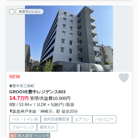
賃貸マンション
NEW
豊中市三和町
GROOVE豊中レジデンス
803
14.7
万円
管理/共益費10,000円
8階 / 53.84㎡ / 1LDK＋S(納戸) /新築
阪急神戸本線「神崎川」駅 徒歩20分
バス・トイレ別
室内洗濯機置場
エアコン
バルコニー
フローリング
都市ガス
敷0
即入居可
ペット可