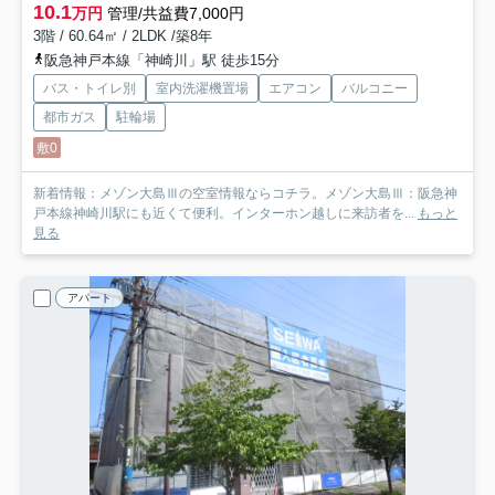
10.1
万円
管理/共益費7,000円
3階 / 60.64㎡ / 2LDK /築8年
阪急神戸本線「神崎川」駅 徒歩15分
バス・トイレ別
室内洗濯機置場
エアコン
バルコニー
都市ガス
駐輪場
敷0
新着情報：メゾン大島Ⅲの空室情報ならコチラ。メゾン大島Ⅲ：阪急神
戸本線神崎川駅にも近くて便利。インターホン越しに来訪者を...
もっと
見る
アパート