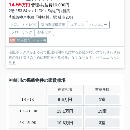
14.55
万円
管理/共益費10,000円
2階 / 53.84㎡ / 1LDK＋S(納戸) /新築
阪急神戸本線「神崎川」駅 徒歩20分
バス・トイレ別
室内洗濯機置場
エアコン
バルコニー
フローリング
都市ガス
敷0
即入居可
ペット可
宅配ボックスがあるので配達時間を気にする必要がないのでわざわざ荷
物の受け取りのために時間をとる必要がなくなります。セキュ...
もっと
見る
神崎川の掲載物件の家賃相場
家賃相場
空室件数
6.5万円
1室
1R～1K
13.1万円
15室
1DK～1LDK
10.6万円
3室
2K～2LDK