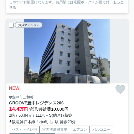
しやすいお部屋になります。共用部には宅配ボックスが備え付...
もっと
見る
賃貸マンション
NEW
豊中市三和町
GROOVE豊中レジデンス
206
14.4
万円
管理/共益費10,000円
2階 / 53.84㎡ / 1LDK＋S(納戸) /新築
阪急神戸本線「神崎川」駅 徒歩20分
バス・トイレ別
室内洗濯機置場
エアコン
バルコニー