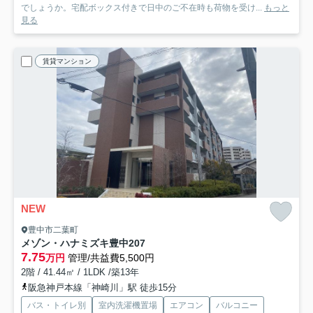
でしょうか。宅配ボックス付きで日中のご不在時も荷物を受け...
もっと
見る
賃貸マンション
NEW
豊中市二葉町
メゾン・ハナミズキ豊中
207
7.75
万円
管理/共益費5,500円
2階 / 41.44㎡ / 1LDK /築13年
阪急神戸本線「神崎川」駅 徒歩15分
バス・トイレ別
室内洗濯機置場
エアコン
バルコニー