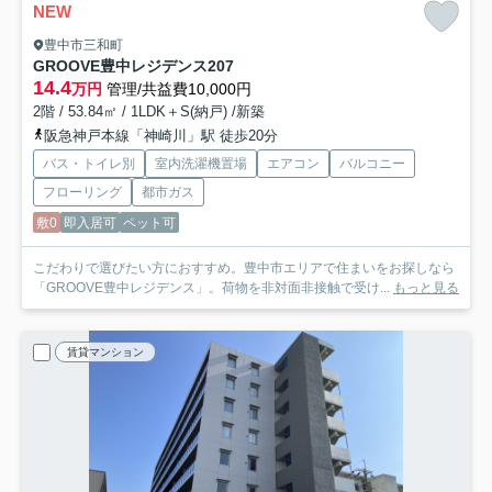
NEW
豊中市三和町
GROOVE豊中レジデンス
207
14.4
万円
管理/共益費10,000円
2階 / 53.84㎡ / 1LDK＋S(納戸) /新築
阪急神戸本線「神崎川」駅 徒歩20分
バス・トイレ別
室内洗濯機置場
エアコン
バルコニー
フローリング
都市ガス
敷0
即入居可
ペット可
こだわりで選びたい方におすすめ。豊中市エリアで住まいをお探しなら
「GROOVE豊中レジデンス」。荷物を非対面非接触で受け...
もっと見る
賃貸マンション