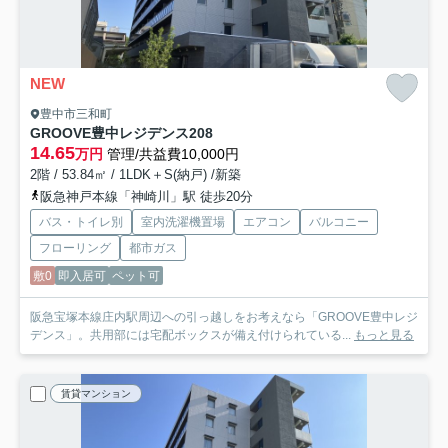
NEW
豊中市三和町
GROOVE豊中レジデンス
208
14.65
万円
管理/共益費10,000円
2階 / 53.84㎡ / 1LDK＋S(納戸) /新築
阪急神戸本線「神崎川」駅 徒歩20分
バス・トイレ別
室内洗濯機置場
エアコン
バルコニー
フローリング
都市ガス
敷0
即入居可
ペット可
阪急宝塚本線庄内駅周辺への引っ越しをお考えなら「GROOVE豊中レジ
デンス」。共用部には宅配ボックスが備え付けられている...
もっと見る
賃貸マンション