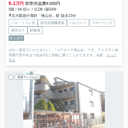
6.1
万円
管理/共益費9,000円
5階 / 44.82㎡ / 1LDK /築54年
北大阪急行電鉄「桃山台」駅 徒歩13分
バス・トイレ別
室内洗濯機置場
バルコニー
フローリング
都市ガス
駐輪場
即入居可
ぜひ一度見ていただきたい、「コアロード桃山台」です。アイグラン保
育園千里中央まで徒歩6分と気軽に通うことができます。化粧...
もっと
見る
賃貸マンション