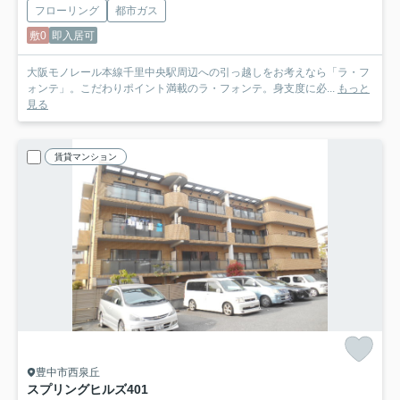
フローリング
都市ガス
敷0
即入居可
大阪モノレール本線千里中央駅周辺への引っ越しをお考えなら「ラ・フ
ォンテ」。こだわりポイント満載のラ・フォンテ。身支度に必...
もっと
見る
賃貸マンション
豊中市西泉丘
スプリングヒルズ
401