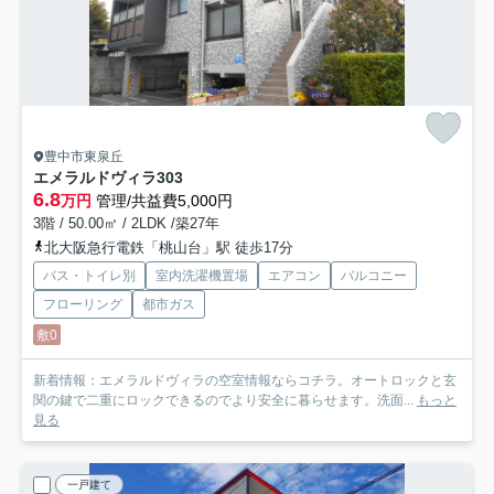
豊中市東泉丘
エメラルドヴィラ
303
6.8
万円
管理/共益費5,000円
3階 / 50.00㎡ / 2LDK /築27年
北大阪急行電鉄「桃山台」駅 徒歩17分
バス・トイレ別
室内洗濯機置場
エアコン
バルコニー
フローリング
都市ガス
敷0
新着情報：エメラルドヴィラの空室情報ならコチラ。オートロックと玄
関の鍵で二重にロックできるのでより安全に暮らせます。洗面...
もっと
見る
一戸建て