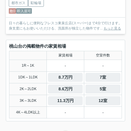
都市ガス
駐輪場
敷0
即入居可
日々の暮らしに便利なフレスコ東泉丘店(スーパー)まで4分で行けます。
身支度にもお使いいただける、洗面所が独立した物件です...
もっと見る
桃山台の掲載物件の家賃相場
家賃相場
空室件数
-
-
1R～1K
8.7万円
7室
1DK～1LDK
8.6万円
5室
2K～2LDK
11.3万円
12室
3K～3LDK
-
-
4K～4LDK以上