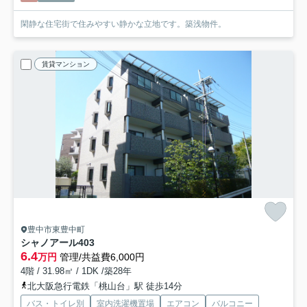
閑静な住宅街で住みやすい静かな立地です。築浅物件。
賃貸マンション
豊中市東豊中町
シャノアール
403
6.4
万円
管理/共益費6,000円
4階 / 31.98㎡ / 1DK /築28年
北大阪急行電鉄「桃山台」駅 徒歩14分
バス・トイレ別
室内洗濯機置場
エアコン
バルコニー