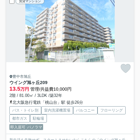
賃貸マンション
豊中市旭丘
ウイング旭ヶ丘
209
13.5
万円
管理/共益費10,000円
2階 / 81.00㎡ / 3LDK /築32年
北大阪急行電鉄「桃山台」駅 徒歩26分
バス・トイレ別
室内洗濯機置場
バルコニー
フローリング
都市ガス
駐輪場
即入居可
パノラマ