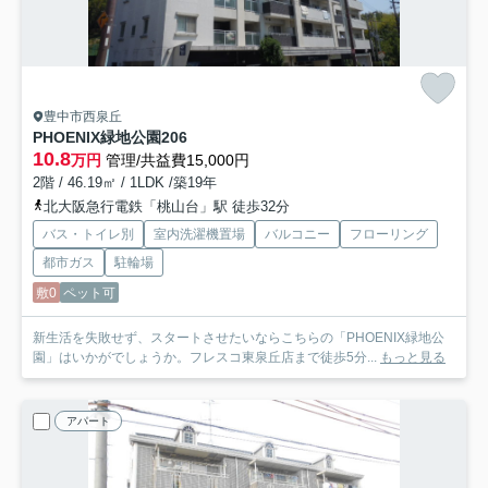
豊中市西泉丘
PHOENIX緑地公園
206
10.8
万円
管理/共益費15,000円
2階 / 46.19㎡ / 1LDK /築19年
北大阪急行電鉄「桃山台」駅 徒歩32分
バス・トイレ別
室内洗濯機置場
バルコニー
フローリング
都市ガス
駐輪場
敷0
ペット可
新生活を失敗せず、スタートさせたいならこちらの「PHOENIX緑地公
園」はいかがでしょうか。フレスコ東泉丘店まで徒歩5分...
もっと見る
アパート