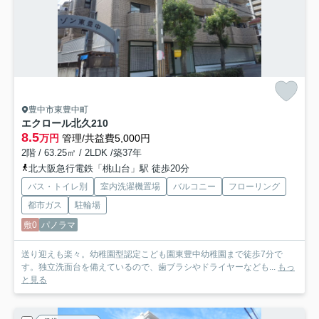
豊中市東豊中町
エクロール北久
210
8.5
万円
管理/共益費5,000円
2階 / 63.25㎡ / 2LDK /築37年
北大阪急行電鉄「桃山台」駅 徒歩20分
バス・トイレ別
室内洗濯機置場
バルコニー
フローリング
都市ガス
駐輪場
敷0
パノラマ
送り迎えも楽々。幼稚園型認定こども園東豊中幼稚園まで徒歩7分で
す。独立洗面台を備えているので、歯ブラシやドライヤーなども...
もっ
と見る