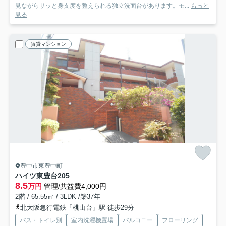
見ながらサッと身支度を整えられる独立洗面台があります。モ...
もっと
見る
賃貸マンション
豊中市東豊中町
ハイツ東豊台
205
8.5
万円
管理/共益費4,000円
2階 / 65.55㎡ / 3LDK /築37年
北大阪急行電鉄「桃山台」駅 徒歩29分
バス・トイレ別
室内洗濯機置場
バルコニー
フローリング