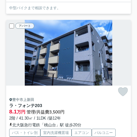
中型バイクまで相談できます。
アパート
豊中市上新田
ラ・フォンテ
203
8.1
万円
管理/共益費3,500円
2階 / 41.30㎡ / 1LDK /築12年
北大阪急行電鉄「桃山台」駅 徒歩20分
バス・トイレ別
室内洗濯機置場
エアコン
バルコニー