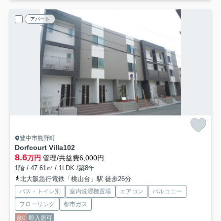
アパート
豊中市熊野町
Dorfcourt Villa
102
8.6
万円
管理/共益費6,000円
1階 / 47.61㎡ / 1LDK /築8年
北大阪急行電鉄「桃山台」駅 徒歩26分
バス・トイレ別
室内洗濯機置場
エアコン
バルコニー
フローリング
都市ガス
敷0
即入居可