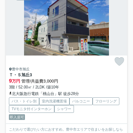
豊中市旭丘
Ｔ・Ｓ旭丘
3
9
万円
管理/共益費3,000円
3階 / 52.00㎡ / 2LDK /築10年
北大阪急行電鉄「桃山台」駅 徒歩28分
バス・トイレ別
室内洗濯機置場
バルコニー
フローリング
TVモニタ付インターホン
シャワー
即入居可
こだわりで選びたい方におすすめ。豊中市エリアで住まいをお探しなら