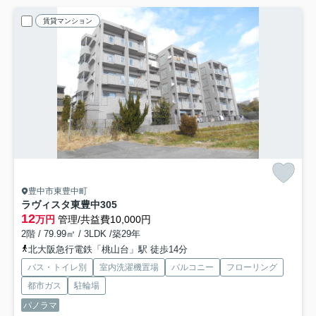
賃貸マンション
豊中市東豊中町
ラヴィスタ東豊中
305
12
万円
管理/共益費10,000円
2階 / 79.99㎡ / 3LDK /築29年
北大阪急行電鉄「桃山台」駅 徒歩14分
バス・トイレ別
室内洗濯機置場
バルコニー
フローリング
都市ガス
駐輪場
パノラマ