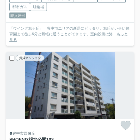
都市ガス
駐輪場
即入居可
「ウイング旭ヶ丘」：豊中市エリアの新居にピッタリ。旭丘かいせい保
育園まで徒歩6分と気軽に通うことができます。室内設備は浴...
もっと
見る
賃貸マンション
豊中市西泉丘
PHOENIX緑地公園
103