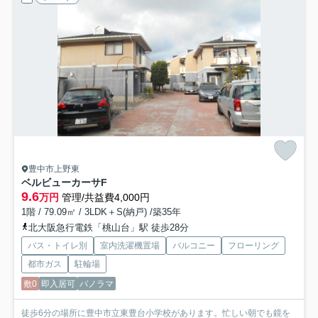
豊中市上野東
ベルビューカーサ
F
9.6
万円
管理/共益費4,000円
1階 / 79.09㎡ / 3LDK＋S(納戸) /築35年
北大阪急行電鉄「桃山台」駅 徒歩28分
バス・トイレ別
室内洗濯機置場
バルコニー
フローリング
都市ガス
駐輪場
敷0
即入居可
パノラマ
徒歩6分の場所に豊中市立東豊台小学校があります。忙しい朝でも鏡を