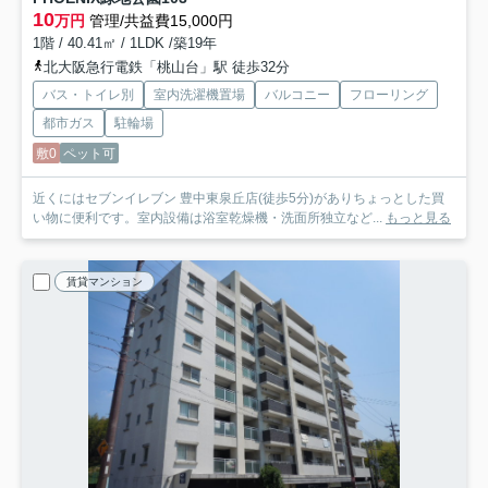
10
万円
管理/共益費15,000円
1階 / 40.41㎡ / 1LDK /築19年
北大阪急行電鉄「桃山台」駅 徒歩32分
バス・トイレ別
室内洗濯機置場
バルコニー
フローリング
都市ガス
駐輪場
敷0
ペット可
近くにはセブンイレブン 豊中東泉丘店(徒歩5分)がありちょっとした買
い物に便利です。室内設備は浴室乾燥機・洗面所独立など...
もっと見る
賃貸マンション