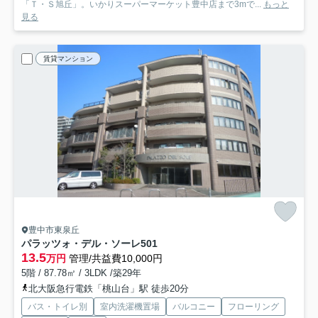
「Ｔ・Ｓ旭丘」。いかりスーパーマーケット豊中店まで3mで...
もっと
見る
賃貸マンション
豊中市東泉丘
パラッツォ・デル・ソーレ
501
13.5
万円
管理/共益費10,000円
5階 / 87.78㎡ / 3LDK /築29年
北大阪急行電鉄「桃山台」駅 徒歩20分
バス・トイレ別
室内洗濯機置場
バルコニー
フローリング