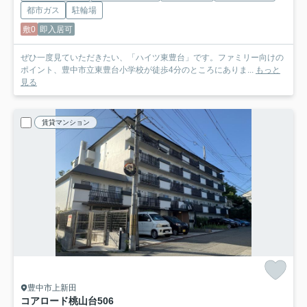
都市ガス
駐輪場
敷0
即入居可
ぜひ一度見ていただきたい、「ハイツ東豊台」です。ファミリー向けの
ポイント、豊中市立東豊台小学校が徒歩4分のところにありま...
もっと
見る
賃貸マンション
豊中市上新田
コアロード桃山台
506