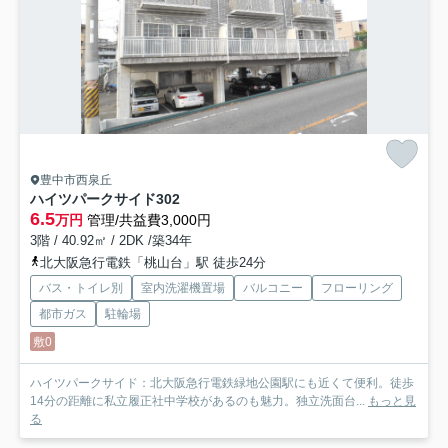
豊中市西泉丘
ハイツパークサイド
302
6.5
万円
管理/共益費3,000円
3階 / 40.92㎡ / 2DK /築34年
北大阪急行電鉄「桃山台」駅 徒歩24分
バス・トイレ別
室内洗濯機置場
バルコニー
フローリング
都市ガス
駐輪場
敷0
ハイツパークサイド：北大阪急行電鉄緑地公園駅にも近くて便利。徒歩
14分の距離に私立履正社中学校があるのも魅力。独立洗面台...
もっと見
る