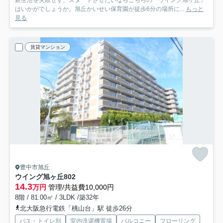
新生活を失敗せず、スタートさせたいならこちらの「ウイング旭ヶ丘」
はいかがでしょうか。旭丘かいせい保育園が徒歩6分の場所に...
もっと
見る
賃貸マンション
豊中市旭丘
ウイング旭ヶ丘
802
14.3
万円
管理/共益費10,000円
8階 / 81.00㎡ / 3LDK /築32年
北大阪急行電鉄「桃山台」駅 徒歩26分
バス・トイレ別
室内洗濯機置場
バルコニー
フローリング