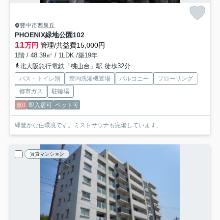
豊中市西泉丘
PHOENIX緑地公園
102
11
万円
管理/共益費15,000円
1階 / 48.39㎡ / 1LDK /築19年
北大阪急行電鉄「桃山台」駅 徒歩32分
バス・トイレ別
室内洗濯機置場
バルコニー
フローリング
都市ガス
駐輪場
敷0
即入居可
ペット可
緑豊かな住環境です。ミストサウナも完備しています。
賃貸マンション