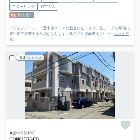
フローリング
都市ガス
敷0
即入居可
「シャノアール」：豊中市エリアの新居にピッタリ。徒歩11分の場所に
豊中市立東豊中小学校があります。化粧品や洗面道具といっ...
もっと見
る
賃貸マンション
豊中市熊野町
CONCIERGE
D