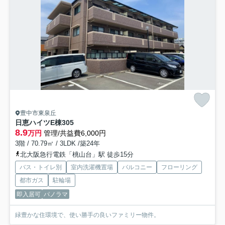
豊中市東泉丘
日恵ハイツE棟
305
8.9
万円
管理/共益費6,000円
3階 / 70.79㎡ / 3LDK /築24年
北大阪急行電鉄「桃山台」駅 徒歩15分
バス・トイレ別
室内洗濯機置場
バルコニー
フローリング
都市ガス
駐輪場
即入居可
パノラマ
緑豊かな住環境で、使い勝手の良いファミリー物件。