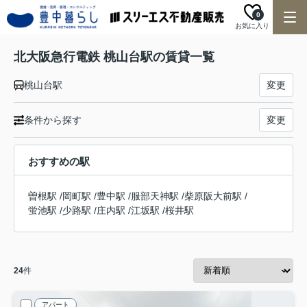
0
お気に入り
北大阪急行電鉄 桃山台駅の賃貸一覧
桃山台駅
変更
条件から探す
変更
おすすめの駅
曽根駅
/
岡町駅
/
豊中駅
/
服部天神駅
/
柴原阪大前駅
/
蛍池駅
/
少路駅
/
庄内駅
/
江坂駅
/
桜井駅
24
件
アパート