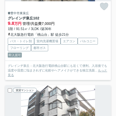
豊中市東泉丘
グレインヂ泉丘
102
9.8
万円
管理/共益費7,000円
1階 / 91.51㎡ / 3LDK /築36年
北大阪急行電鉄「桃山台」駅 徒歩21分
バス・トイレ別
室内洗濯機置場
エアコン
バルコニー
フローリング
都市ガス
即入居可
グレインヂ泉丘：北大阪急行電鉄桃山台駅にも近くて便利。入浴後でも
温度や湿度に悩まされずに化粧やヘアメイクができる独立洗面...
もっと
見る
賃貸マンション