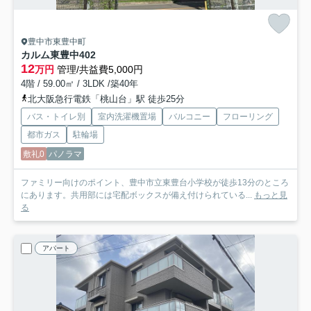
豊中市東豊中町
カルム東豊中
402
12
万円
管理/共益費5,000円
4階 / 59.00㎡ / 3LDK /築40年
北大阪急行電鉄「桃山台」駅 徒歩25分
バス・トイレ別
室内洗濯機置場
バルコニー
フローリング
都市ガス
駐輪場
敷礼0
パノラマ
ファミリー向けのポイント、豊中市立東豊台小学校が徒歩13分のところ
にあります。共用部には宅配ボックスが備え付けられている...
もっと見
る
アパート