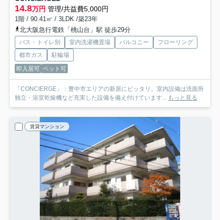
14.8
万円
管理/共益費5,000円
1階 / 90.41㎡ / 3LDK /築23年
北大阪急行電鉄「桃山台」駅 徒歩29分
バス・トイレ別
室内洗濯機置場
バルコニー
フローリング
都市ガス
駐輪場
即入居可
ペット可
「CONCIERGE」：豊中市エリアの新居にピッタリ。室内設備は洗面所
独立・浴室乾燥機など充実した設備を備え付けています...
もっと見る
賃貸マンション