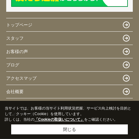
トップページ
スタッフ
お客様の声
ブログ
アクセスマップ
会社概要
マンションカタログ
利用規約
プライバシーポリシー
当サイトでは、お客様の当サイト利用状況把握、サービス向上検討を目的と
して、クッキー（Cookie）を使用しています。
サイトマップ
詳しくは、当社の
「Cookieの取扱いについて」
をご確認ください。
閉じる
Copyright(c) 株式会社 Three S 豊中暮らし All Rights Reserved.