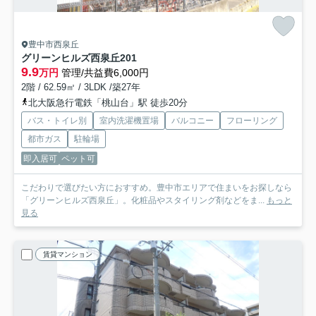
豊中市西泉丘
グリーンヒルズ西泉丘
201
9.9
万円
管理/共益費6,000円
2階 / 62.59㎡ / 3LDK /築27年
北大阪急行電鉄「桃山台」駅 徒歩20分
バス・トイレ別
室内洗濯機置場
バルコニー
フローリング
都市ガス
駐輪場
即入居可
ペット可
こだわりで選びたい方におすすめ。豊中市エリアで住まいをお探しなら
「グリーンヒルズ西泉丘」。化粧品やスタイリング剤などをま...
もっと
見る
賃貸マンション