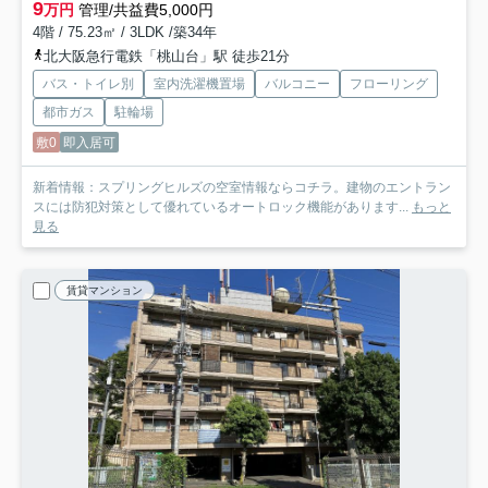
9
万円
管理/共益費5,000円
4階 / 75.23㎡ / 3LDK /築34年
北大阪急行電鉄「桃山台」駅 徒歩21分
バス・トイレ別
室内洗濯機置場
バルコニー
フローリング
都市ガス
駐輪場
敷0
即入居可
新着情報：スプリングヒルズの空室情報ならコチラ。建物のエントラン
スには防犯対策として優れているオートロック機能があります...
もっと
見る
賃貸マンション