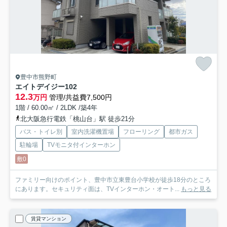
豊中市熊野町
エイトデイジー
102
12.3
万円
管理/共益費7,500円
1階 / 60.00㎡ / 2LDK /築4年
北大阪急行電鉄「桃山台」駅 徒歩21分
バス・トイレ別
室内洗濯機置場
フローリング
都市ガス
駐輪場
TVモニタ付インターホン
敷0
ファミリー向けのポイント、豊中市立東豊台小学校が徒歩18分のところ
にあります。セキュリティ面は、TVインターホン・オート...
もっと見る
賃貸マンション