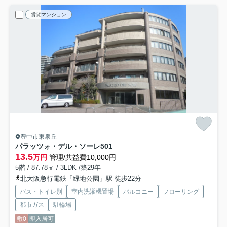
賃貸マンション
豊中市東泉丘
パラッツォ・デル・ソーレ
501
13.5
万円
管理/共益費10,000円
5階 / 87.78㎡ / 3LDK /築29年
北大阪急行電鉄「緑地公園」駅 徒歩22分
バス・トイレ別
室内洗濯機置場
バルコニー
フローリング
都市ガス
駐輪場
敷0
即入居可