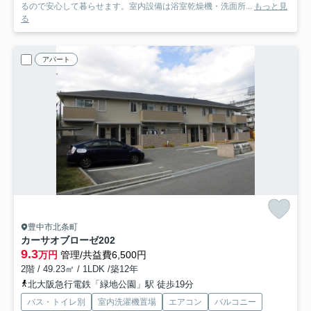
るので安心して暮らせます。室内設備は浴室乾燥機・洗面所...
もっと見
る
アパート
豊中市北条町
カーサオブローゼ
202
9.3
万円
管理/共益費6,500円
2階 / 49.23㎡ / 1LDK /築12年
北大阪急行電鉄「緑地公園」駅 徒歩19分
バス・トイレ別
室内洗濯機置場
エアコン
バルコニー