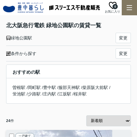
0
お気に入り
北大阪急行電鉄 緑地公園駅の賃貸一覧
緑地公園駅
変更
条件から探す
変更
おすすめの駅
曽根駅
/
岡町駅
/
豊中駅
/
服部天神駅
/
柴原阪大前駅
/
蛍池駅
/
少路駅
/
庄内駅
/
江坂駅
/
桜井駅
24
件
一戸建て