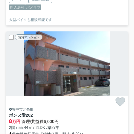
即入居可
パノラマ
大型バイクも相談可能です
賃貸マンション
豊中市北条町
ボンヌ愛
202
8
万円
管理/共益費6,000円
2階 / 55.44㎡ / 2LDK /築27年