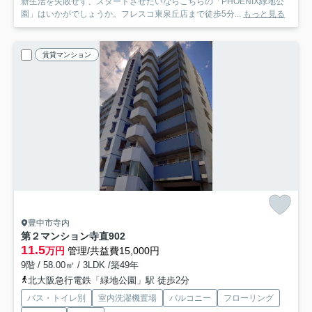
新生活を失敗せず、スタートさせたいならこちらの「PHOENIX緑地公
園」はいかがでしょうか。フレスコ東泉丘店まで徒歩5分...
もっと見る
賃貸マンション
豊中市寺内
第２マンション寺直
902
11.5
万円
管理/共益費15,000円
9階 / 58.00㎡ / 3LDK /築49年
北大阪急行電鉄「緑地公園」駅 徒歩2分
バス・トイレ別
室内洗濯機置場
バルコニー
フローリング