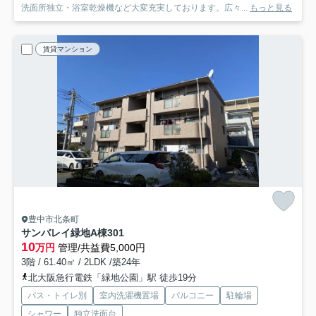
洗面所独立・浴室乾燥機など大変充実しております。広々...
もっと見る
賃貸マンション
豊中市北条町
サンバレイ緑地A棟
301
10
万円
管理/共益費5,000円
3階 / 61.40㎡ / 2LDK /築24年
北大阪急行電鉄「緑地公園」駅 徒歩19分
バス・トイレ別
室内洗濯機置場
バルコニー
駐輪場
シャワー
独立洗面台