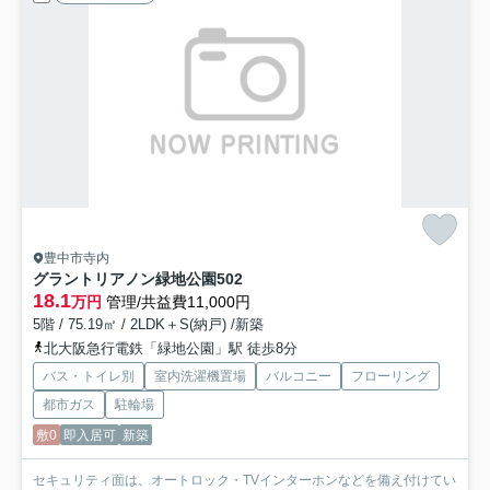
豊中市寺内
グラントリアノン緑地公園
502
18.1
万円
管理/共益費11,000円
5階 / 75.19㎡ / 2LDK＋S(納戸) /新築
北大阪急行電鉄「緑地公園」駅 徒歩8分
バス・トイレ別
室内洗濯機置場
バルコニー
フローリング
都市ガス
駐輪場
敷0
即入居可
新築
セキュリティ面は、オートロック・TVインターホンなどを備え付けてい