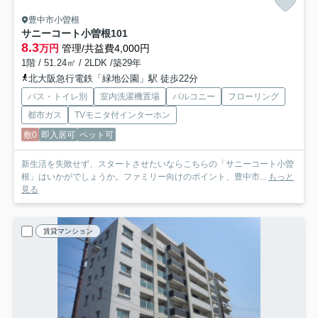
豊中市小曽根
サニーコート小曽根
101
8.3
万円
管理/共益費4,000円
1階 / 51.24㎡ / 2LDK /築29年
北大阪急行電鉄「緑地公園」駅 徒歩22分
バス・トイレ別
室内洗濯機置場
バルコニー
フローリング
都市ガス
TVモニタ付インターホン
敷0
即入居可
ペット可
新生活を失敗せず、スタートさせたいならこちらの「サニーコート小曽
根」はいかがでしょうか。ファミリー向けのポイント、豊中市...
もっと
見る
賃貸マンション