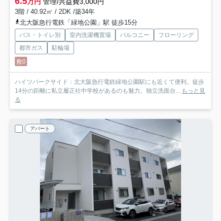
6.5
万円
管理/共益費3,000円
3階 / 40.92㎡ / 2DK /築34年
北大阪急行電鉄「緑地公園」駅 徒歩15分
バス・トイレ別
室内洗濯機置場
バルコニー
フローリング
都市ガス
駐輪場
敷0
ハイツパークサイド：北大阪急行電鉄緑地公園駅にも近くて便利。徒歩
14分の距離に私立履正社中学校があるのも魅力。独立洗面台...
もっと見
る
アパート