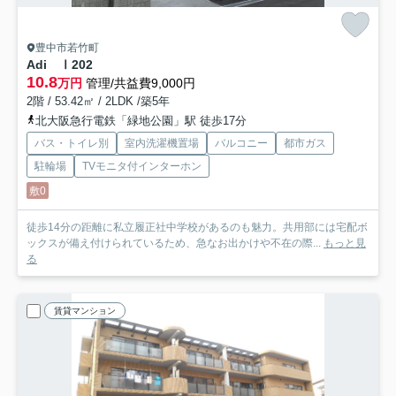
豊中市若竹町
Adi Ⅰ
202
10.8
万円
管理/共益費9,000円
2階 / 53.42㎡ / 2LDK /築5年
北大阪急行電鉄「緑地公園」駅 徒歩17分
バス・トイレ別
室内洗濯機置場
バルコニー
都市ガス
駐輪場
TVモニタ付インターホン
敷0
徒歩14分の距離に私立履正社中学校があるのも魅力。共用部には宅配ボ
ックスが備え付けられているため、急なお出かけや不在の際...
もっと見
る
賃貸マンション