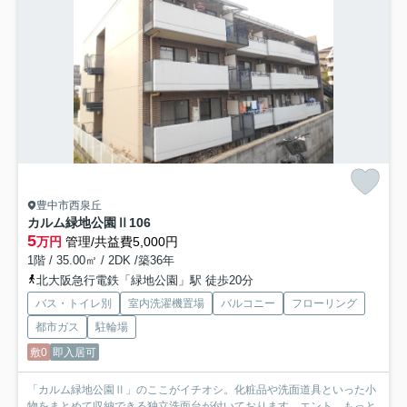
豊中市西泉丘
カルム緑地公園Ⅱ
106
5
万円
管理/共益費5,000円
1階 / 35.00㎡ / 2DK /築36年
北大阪急行電鉄「緑地公園」駅 徒歩20分
バス・トイレ別
室内洗濯機置場
バルコニー
フローリング
都市ガス
駐輪場
敷0
即入居可
「カルム緑地公園Ⅱ」のここがイチオシ。化粧品や洗面道具といった小
物をまとめて収納できる独立洗面台が付いております。エント...
もっと