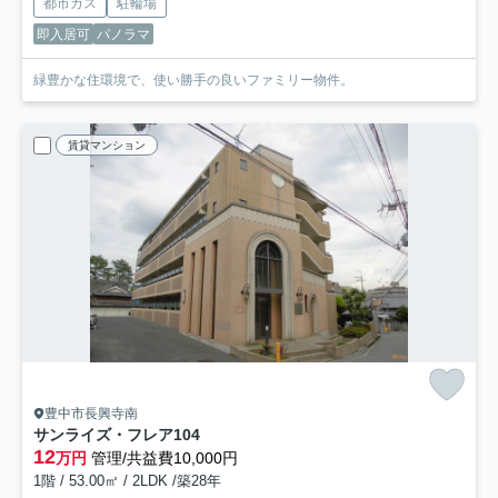
都市ガス
駐輪場
即入居可
パノラマ
緑豊かな住環境で、使い勝手の良いファミリー物件。
賃貸マンション
豊中市長興寺南
サンライズ・フレア
104
12
万円
管理/共益費10,000円
1階 / 53.00㎡ / 2LDK /築28年