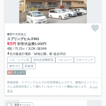
豊中市西泉丘
スプリングヒルズ
401
9
万円
管理/共益費5,000円
4階 / 75.23㎡ / 3LDK /築34年
北大阪急行電鉄「緑地公園」駅 徒歩25分
バス・トイレ別
室内洗濯機置場
バルコニー
フローリング
都市ガス
駐輪場
敷0
即入居可
新着情報：スプリングヒルズの空室情報ならコチラ。建物のエントラン
スには防犯対策として優れているオートロック機能があります...
もっと
見る
賃貸マンション