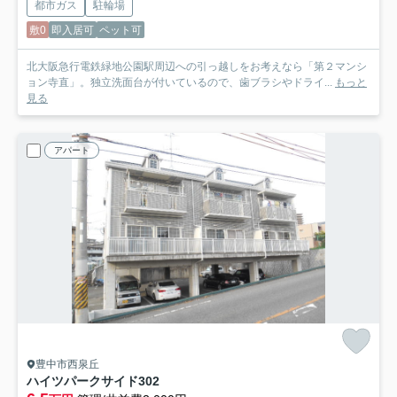
都市ガス
駐輪場
敷0
即入居可
ペット可
北大阪急行電鉄緑地公園駅周辺への引っ越しをお考えなら「第２マンシ
ョン寺直」。独立洗面台が付いているので、歯ブラシやドライ...
もっと
見る
アパート
豊中市西泉丘
ハイツパークサイド
302