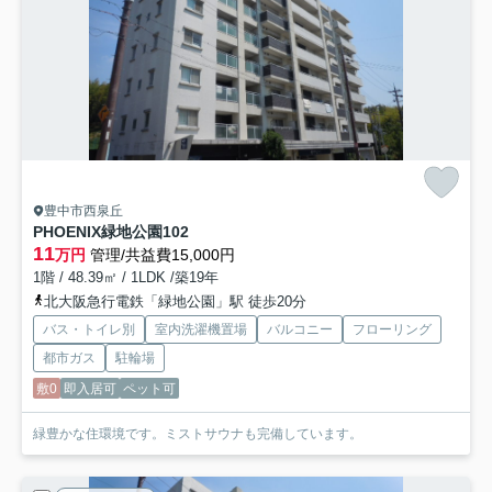
豊中市西泉丘
PHOENIX緑地公園
102
11
万円
管理/共益費15,000円
1階 / 48.39㎡ / 1LDK /築19年
北大阪急行電鉄「緑地公園」駅 徒歩20分
バス・トイレ別
室内洗濯機置場
バルコニー
フローリング
都市ガス
駐輪場
敷0
即入居可
ペット可
緑豊かな住環境です。ミストサウナも完備しています。