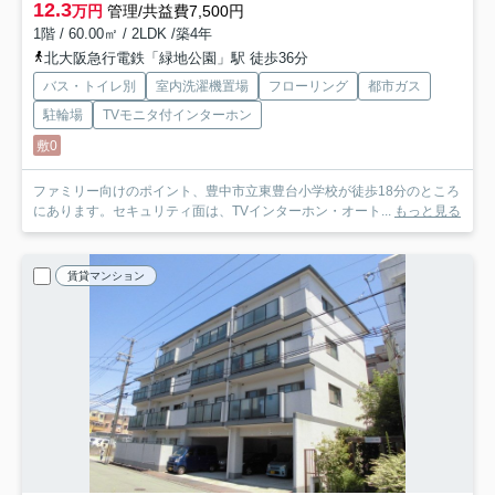
12.3
万円
管理/共益費7,500円
1階 / 60.00㎡ / 2LDK /築4年
北大阪急行電鉄「緑地公園」駅 徒歩36分
バス・トイレ別
室内洗濯機置場
フローリング
都市ガス
駐輪場
TVモニタ付インターホン
敷0
ファミリー向けのポイント、豊中市立東豊台小学校が徒歩18分のところ
にあります。セキュリティ面は、TVインターホン・オート...
もっと見る
賃貸マンション