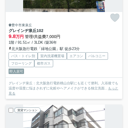
豊中市東泉丘
グレインヂ泉丘
102
9.8
万円
管理/共益費7,000円
1階 / 91.51㎡ / 3LDK /築36年
北大阪急行電鉄「緑地公園」駅 徒歩23分
バス・トイレ別
室内洗濯機置場
エアコン
バルコニー
フローリング
都市ガス
即入居可
グレインヂ泉丘：北大阪急行電鉄桃山台駅にも近くて便利。入浴後でも
温度や湿度に悩まされずに化粧やヘアメイクができる独立洗面...
もっと
見る
賃貸マンション