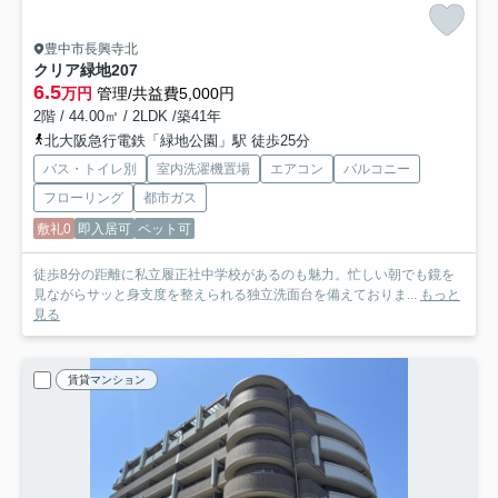
豊中市長興寺北
クリア緑地
207
6.5
万円
管理/共益費5,000円
2階 / 44.00㎡ / 2LDK /築41年
北大阪急行電鉄「緑地公園」駅 徒歩25分
バス・トイレ別
室内洗濯機置場
エアコン
バルコニー
フローリング
都市ガス
敷礼0
即入居可
ペット可
徒歩8分の距離に私立履正社中学校があるのも魅力。忙しい朝でも鏡を
見ながらサッと身支度を整えられる独立洗面台を備えておりま...
もっと
見る
賃貸マンション