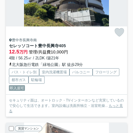
豊中市長興寺南
セレッソコート豊中長興寺
405
12.5
万円
管理/共益費10,000円
4階 / 56.25㎡ / 2LDK /築21年
北大阪急行電鉄「緑地公園」駅 徒歩29分
バス・トイレ別
室内洗濯機置場
バルコニー
フローリング
都市ガス
駐輪場
即入居可
セキュリティ面は、オートロック・TVインターホンなど充実しているの
で安心して生活できます。室内設備は洗面所独立・浴室乾燥...
もっと見
る
賃貸マンション