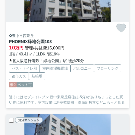
豊中市西泉丘
PHOENIX緑地公園
103
10
万円
管理/共益費15,000円
1階 / 40.41㎡ / 1LDK /築19年
北大阪急行電鉄「緑地公園」駅 徒歩20分
バス・トイレ別
室内洗濯機置場
バルコニー
フローリング
都市ガス
駐輪場
敷0
ペット可
近くにはセブンイレブン 豊中東泉丘店(徒歩5分)がありちょっとした買
い物に便利です。室内設備は浴室乾燥機・洗面所独立など...
もっと見る
賃貸マンション