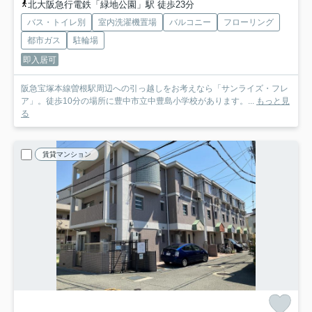
北大阪急行電鉄「緑地公園」駅 徒歩23分
バス・トイレ別
室内洗濯機置場
バルコニー
フローリング
都市ガス
駐輪場
即入居可
阪急宝塚本線曽根駅周辺への引っ越しをお考えなら「サンライズ・フレ
ア」。徒歩10分の場所に豊中市立中豊島小学校があります。...
もっと見
る
賃貸マンション