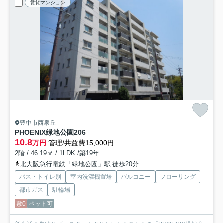
賃貸マンション
豊中市西泉丘
PHOENIX緑地公園
206
10.8
万円
管理/共益費15,000円
2階 / 46.19㎡ / 1LDK /築19年
北大阪急行電鉄「緑地公園」駅 徒歩20分
バス・トイレ別
室内洗濯機置場
バルコニー
フローリング
都市ガス
駐輪場
敷0
ペット可