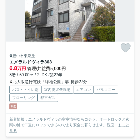
豊中市東泉丘
エメラルドヴィラ
303
6.8
万円
管理/共益費5,000円
3階 / 50.00㎡ / 2LDK /築27年
北大阪急行電鉄「緑地公園」駅 徒歩27分
バス・トイレ別
室内洗濯機置場
エアコン
バルコニー
フローリング
都市ガス
敷0
新着情報：エメラルドヴィラの空室情報ならコチラ。オートロックと玄
関の鍵で二重にロックできるのでより安全に暮らせます。洗面...
もっと
見る