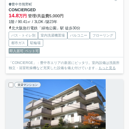
豊中市熊野町
CONCIERGE
D
14.8
万円
管理/共益費5,000円
1階 / 90.41㎡ / 3LDK /築23年
北大阪急行電鉄「緑地公園」駅 徒歩30分
バス・トイレ別
室内洗濯機置場
バルコニー
フローリング
都市ガス
駐輪場
即入居可
ペット可
「CONCIERGE」：豊中市エリアの新居にピッタリ。室内設備は洗面所
独立・浴室乾燥機など充実した設備を備え付けています...
もっと見る
賃貸マンション