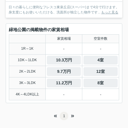
日々の暮らしに便利なフレスコ東泉丘店(スーパー)まで4分で行けます。
身支度にもお使いいただける、洗面所が独立した物件です...
もっと見る
緑地公園の掲載物件の家賃相場
家賃相場
空室件数
-
-
1R～1K
10.3万円
4室
1DK～1LDK
9.7万円
12室
2K～2LDK
11.2万円
8室
3K～3LDK
-
-
4K～4LDK以上
1