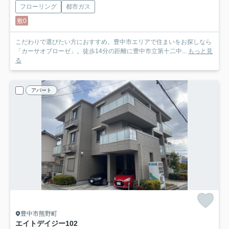
フローリング
都市ガス
敷0
こだわりで選びたい方におすすめ。豊中市エリアで住まいをお探しなら
「カーサオブローゼ」。徒歩14分の距離に豊中市立第十二中...
もっと見
る
アパート
豊中市熊野町
エイトデイジー
102