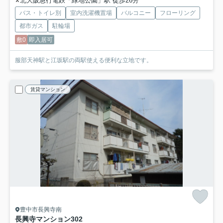
北大阪急行電鉄「緑地公園」駅 徒歩26分
バス・トイレ別
室内洗濯機置場
バルコニー
フローリング
都市ガス
駐輪場
敷0
即入居可
服部天神駅と江坂駅の両駅使える便利な立地です。
賃貸マンション
豊中市長興寺南
長興寺マンション
302