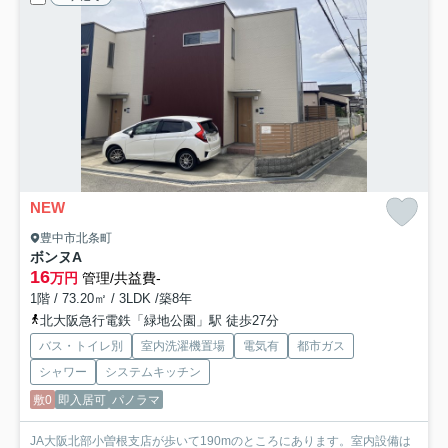
NEW
豊中市北条町
ボンヌ
A
16
万円
管理/共益費-
1階 / 73.20㎡ / 3LDK /築8年
北大阪急行電鉄「緑地公園」駅 徒歩27分
バス・トイレ別
室内洗濯機置場
電気有
都市ガス
シャワー
システムキッチン
敷0
即入居可
パノラマ
JA大阪北部小曽根支店が歩いて190mのところにあります。室内設備は