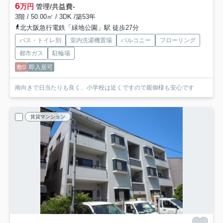
6
万円
管理/共益費-
3階 / 50.00㎡ / 3DK /築53年
北大阪急行電鉄「緑地公園」駅 徒歩27分
バス・トイレ別
室内洗濯機置場
バルコニー
フローリング
都市ガス
駐輪場
敷0
即入居可
南向きで日当たりも良く、小学校は近くですので親御様も安心です
賃貸マンション