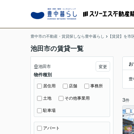
豊中市の不動産・賃貸探しなら豊中暮らし
【賃貸】を市
池田市の賃貸一覧
お
池田市
変更
物件種別
豊
居住用
店舗
事務所
土地
その他事業用
3
件
駐車場
アパート