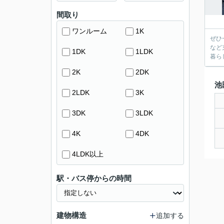
間取り
ワンルーム
1K
ぜひ
など
1DK
1LDK
暮ら
2K
2DK
池
2LDK
3K
3DK
3LDK
4K
4DK
4LDK以上
駅・バス停からの時間
建物構造
追加する