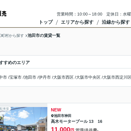
営業時間：10:00～18:00 定休日
トップ
エリアから探す
沿線から探す
池田市の賃貸一覧
区町村から探す
すすめのエリア
中市
/
宝塚市
/
池田市
/
伊丹市
/
大阪市西区
/
大阪市中央区
/
大阪市西淀川
駐車場
NEW
池田市
神田
高木モータープール 13 16
11,000
円
管理/共益費-