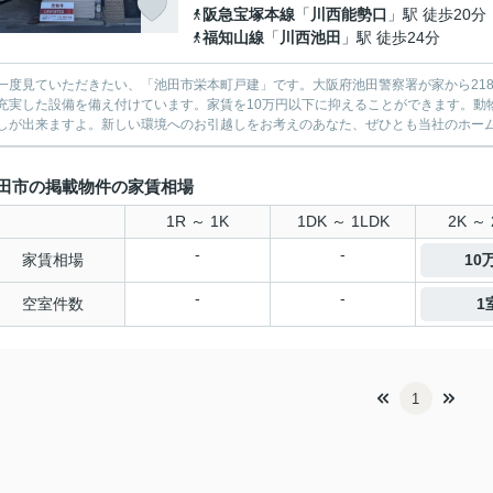
阪急宝塚本線
「
川西能勢口
」駅 徒歩20分
福知山線
「
川西池田
」駅 徒歩24分
一度見ていただきたい、「池田市栄本町戸建」です。大阪府池田警察署が家から21
充実した設備を備え付けています。家賃を10万円以下に抑えることができます。動
しが出来ますよ。新しい環境へのお引越しをお考えのあなた、ぜひとも当社のホームペ
田市の掲載物件の家賃相場
1R ～ 1K
1DK ～ 1LDK
2K ～ 
-
-
家賃相場
10
-
-
空室件数
1
1