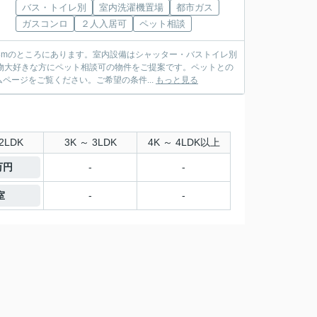
バス・トイレ別
室内洗濯機置場
都市ガス
ガスコンロ
２人入居可
ペット相談
8mのところにあります。室内設備はシャッター・バストイレ別
物大好きな方にペット相談可の物件をご提案です。ペットとの
ージをご覧ください。ご希望の条件...
もっと見る
2LDK
3K ～ 3LDK
4K ～ 4LDK以上
万円
-
-
室
-
-