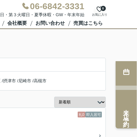
06-6842-3331
0
：水曜日・第３火曜日・夏季休暇・GW・年末年始
お気に入り
会社概要
お問い合わせ
売買はこちら
区
/
摂津市
/
尼崎市
/
高槻市
来店予約
礼0
即入居可