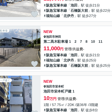
阪急宝塚本線
「
池田
」駅 徒歩21分
阪急宝塚本線
「
石橋阪大前
」駅 徒歩22分
福知山線
「
北伊丹
」駅 徒歩27分
駐車場
NEW
池田市
神田
第二髙木駐車場 1 2 7 8 10 11
11,000
円
管理/共益費-
阪急宝塚本線
「
池田
」駅 徒歩21分
福知山線
「
北伊丹
」駅 徒歩25分
阪急宝塚本線
「
石橋阪大前
」駅 徒歩25分
一戸建て
NEW
池田市
栄本町
池田市栄本町戸建 1
10
万円
管理/共益費-
1階 / 57.75㎡ / 2DK /築36年 /3階建
阪急宝塚本線
「
池田
」駅 徒歩8分