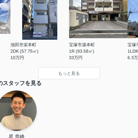
池田市栄本町
宝塚市湯本町
宝塚
2DK (57.75㎡)
1R (93.58㎡)
1LDK
10
万円
33
万円
6.3
万
もっと見る
のスタッフを見る
星 貴峰