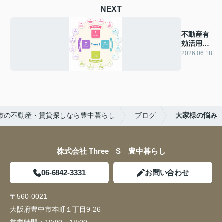
NEXT
不動産有
効活用と
相続対策
2026.06.18
市の不動産・賃貸探しなら豊中暮らし
ブログ
大家様の悩み
株式会社 Three S 豊中暮らし
06-6842-3331
お問い合わせ
〒560-0021
大阪府豊中市本町１丁目9-26
営業時間：
10:00～18:00