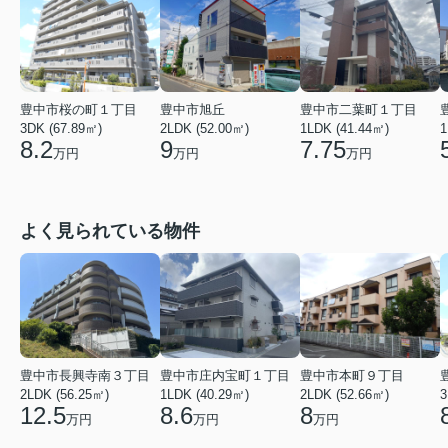
豊中市桜の町１丁目
豊中市旭丘
豊中市二葉町１丁目
3DK (67.89㎡)
2LDK (52.00㎡)
1LDK (41.44㎡)
1
8.2
9
7.75
万円
万円
万円
よく見られている物件
豊中市長興寺南３丁目
豊中市庄内宝町１丁目
豊中市本町９丁目
2LDK (56.25㎡)
1LDK (40.29㎡)
2LDK (52.66㎡)
3
12.5
8.6
8
万円
万円
万円