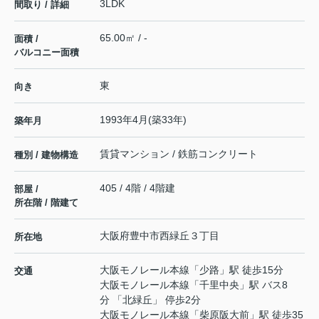
3LDK
間取り / 詳細
65.00㎡ / -
面積 /
バルコニー面積
東
向き
1993年4月(築33年)
築年月
賃貸マンション / 鉄筋コンクリート
種別 / 建物構造
405 / 4階 / 4階建
部屋 /
所在階 / 階建て
大阪府
豊中市
西緑丘
３丁目
所在地
大阪モノレール本線
「
少路
」駅 徒歩15分
交通
大阪モノレール本線
「
千里中央
」駅 バス8
分 「北緑丘」 停歩2分
大阪モノレール本線
「
柴原阪大前
」駅 徒歩35