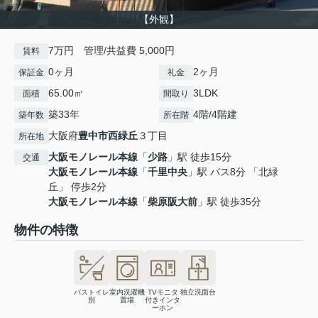
【外観】
7万円 管理/共益費 5,000円
賃料
0ヶ月
2ヶ月
保証金
礼金
65.00㎡
3LDK
面積
間取り
築33年
4階/4階建
築年数
所在階
大阪府
豊中市
西緑丘
３丁目
所在地
大阪モノレール本線
「
少路
」駅 徒歩15分
交通
大阪モノレール本線
「
千里中央
」駅 バス8分 「北緑
丘」 停歩2分
大阪モノレール本線
「
柴原阪大前
」駅 徒歩35分
物件の特徴
バストイレ
室内洗濯機
TVモニタ
独立洗面台
別
置場
付きインタ
ーホン