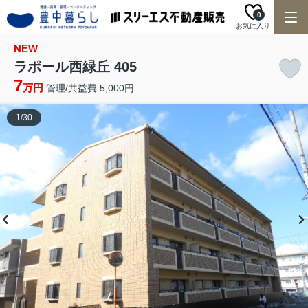
0
お気に入り
NEW
ラポール西緑丘 405
7
万円
管理/共益費 5,000円
1
/
30