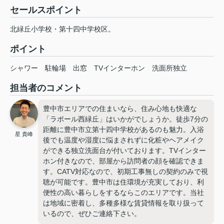
セールスポイント
北緑丘小学校・第十四中学校区。
ポイント
シャワー
駐輪場
出窓
TVインターホン
洗面所独立
担当者のコメント
豊中市エリアでの住まいなら、住み心地も快適な
「ラポール西緑丘」はいかがでしょうか。徒歩7分の
距離に豊中市立第十四中学校があるのも魅力。入浴
星 貴峰
後でも温度や湿度に悩まされずに化粧やヘアメイク
ができる独立洗面台が付いております。TVインター
ホン付きなので、部屋から訪問者の顔を確認できま
す。CATV対応なので、初期工事無しの契約のみで視
聴が可能です。豊中市は住環境が充実しており、利
便性の高い暮らしをするならこのエリアです。当社
は地域に密着し、多種多様な賃貸情報を取り扱って
いるので、ぜひご連絡下さい。